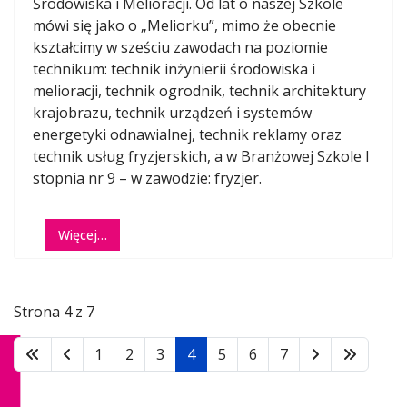
Środowiska i Melioracji. Od lat o naszej Szkole
mówi się jako o „Meliorku”, mimo że obecnie
kształcimy w sześciu zawodach na poziomie
technikum: technik inżynierii środowiska i
melioracji, technik ogrodnik, technik architektury
krajobrazu, technik urządzeń i systemów
energetyki odnawialnej, technik reklamy oraz
technik usług fryzjerskich, a w Branżowej Szkole I
stopnia nr 9 – w zawodzie: fryzjer.
Więcej…
Strona 4 z 7
1
2
3
4
5
6
7