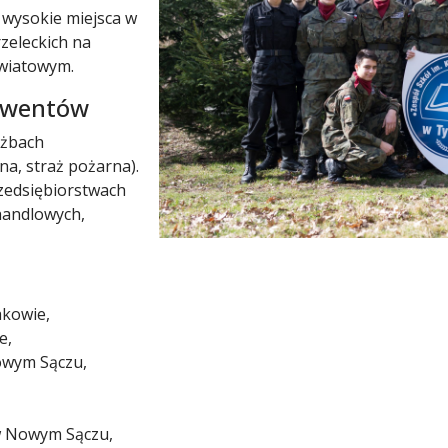
 wysokie miejsca w
zeleckich na
wiatowym.
lwentów
użbach
na, straż pożarna).
zedsiębiorstwach
handlowych,
akowie,
e,
Nowym Sączu,
,
 Nowym Sączu,