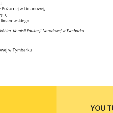
j,
 Pożarnej w Limanowej,
ego,
 limanowskiego.
zkół im. Komisji Edukacji Narodowej w Tymbarku
odowej w Tymbarku
YOU T