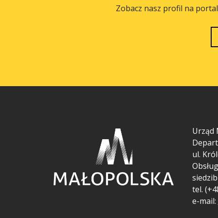
Zobacz nasz profil na porta
Urząd 
Depart
ul.
Król
Obsług
siedzib
tel. (+
e-mail: