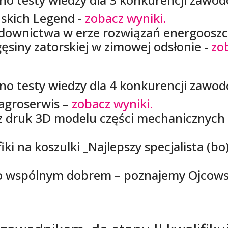
uskich Legend -
zobacz wyniki.
udownictwa w erze rozwiązań energoosz
gęsiny zatorskiej w zimowej odsłonie -
zo
o testy wiedzy dla 4 konkurencji zawo
 agroserwis –
zobacz wyniki.
raz druk 3D modelu części mechanicznyc
iki na koszulki _Najlepszy specjalista (bo
ko wspólnym dobrem – poznajemy Ojcow