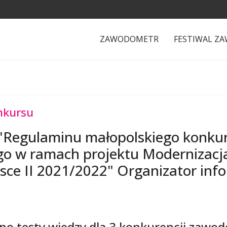
ZAWODOMETR
FESTIWAL Z
onkursu
 3 "Regulaminu małopolskiego kon
o w ramach projektu Modernizacja
e II 2021/2022" Organizator inf
o testy wiedzy dla 3 konkurencji zawo