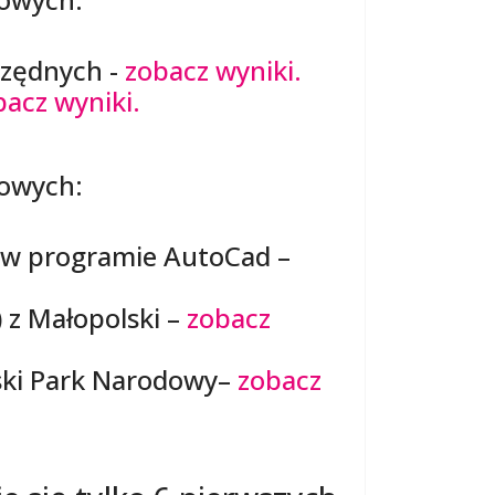
czędnych -
zobacz wyniki.
bacz wyniki.
dowych:
h w programie AutoCad –
) z Małopolski –
zobacz
ski Park Narodowy–
zobacz