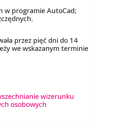
ch w programie AutoCad;
zczędnych.
wała przez pięć dni do 14
ależy we wskazanym terminie
owszechnianie wizerunku
nych osobowych