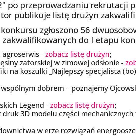
2" po przeprowadzaniu rekrutacji 
tor publikuje listę drużyn zakwali
o konkursu zgłoszono 56 dwuosobo
y zakwalifikowanych do I etapu kon
 agroserwis -
zobacz listę drużyn
;
ęsiny zatorskiej w zimowej odsłonie -
zob
ki na koszulki _Najlepszy specjalista (bo
 wspólnym dobrem – poznajemy Ojcowsk
skich Legend -
zobacz listę drużyn
;
z druk 3D modelu części mechanicznych
downictwa w erze rozwiązań energoosz