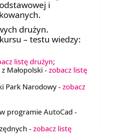
podstawowej i
fikowanych.
wych drużyn.
kursu – testu wiedzy:
acz listę drużyn
;
) z Małopolski -
zobacz listę
i Park Narodowy -
zobacz
 w programie AutoCad -
czędnych -
zobacz listę