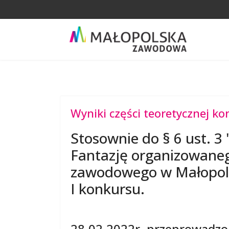
Wyniki części teoretycznej k
Stosownie do § 6 ust.
Fantazję organizowaneg
zawodowego w Małopolsc
I konkursu.
28.02.2022r. przeprowadzon