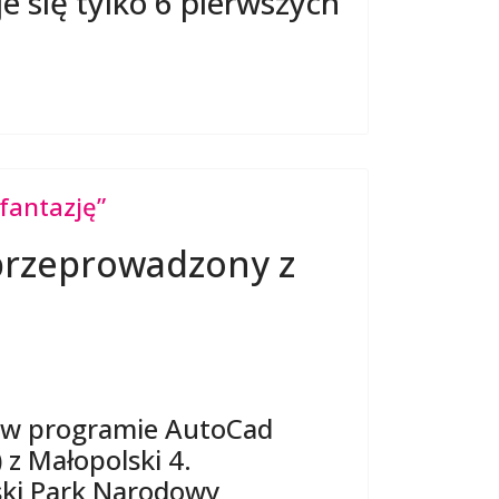
 się tylko 6 pierwszych
fantazję”
e przeprowadzony z
h w programie AutoCad
) z Małopolski 4.
ski Park Narodowy