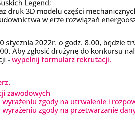
Suskich Legend;
raz druk 3D modelu części mechaniczny
budownictwa w erze rozwiązań energoos
0 stycznia 2022r. o godz. 8.00, będzie tr
7.00. Aby zgłosić drużynę do konkursu n
ji -
wypełnij formularz rekrutacji.
rz.
ncji zawodowych
 o wyrażeniu zgody na utrwalenie i rozp
e o wyrażeniu zgody na przetwarzanie da