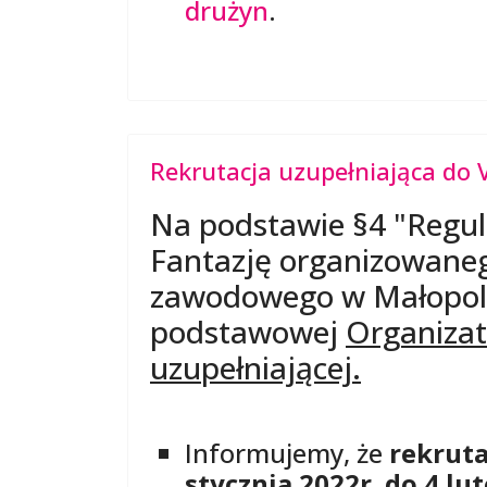
drużyn
.
Rekrutacja uzupełniająca do V
Na podstawie §4 "Reg
Fantazję organizowaneg
zawodowego w Małopolsc
podstawowej
Organizat
uzupełniającej.
Informujemy, że
rekruta
stycznia 2022r. do 4 lu