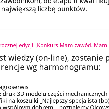
awodnikom, do etapu II kwalifikuje
 największą liczbę punktów.
gorocznej edycji „Konkurs Mam zawód. Mam 
st wiedzy (on-line), zostani
urencje wg harmonogramu:
 agroserwis
raz druk 3D modelu części mechanicznyc
iki na koszulki _Najlepszy specjalista (bo
ko wspólnym dobrem – poznajemy Ojcow