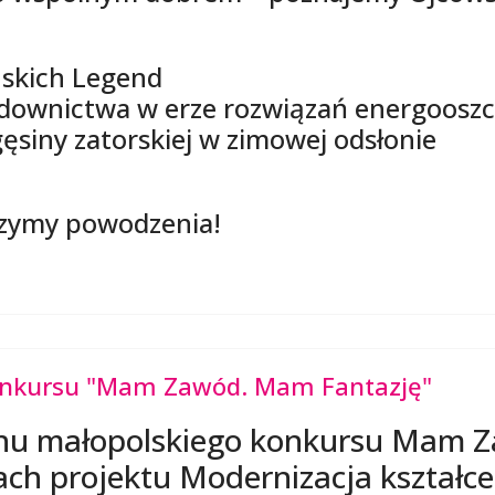
uskich Legend
udownictwa w erze rozwiązań energoosz
gęsiny zatorskiej w zimowej odsłonie
zymy powodzenia!
i konkursu "Mam Zawód. Mam Fantazję"
inu małopolskiego konkursu Mam 
ch projektu Modernizacja kształ