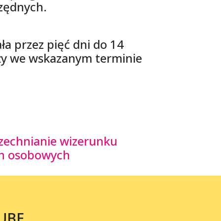
zędnych.
ła przez pięć dni do 14
eży we wskazanym terminie
szechnianie wizerunku
ych osobowych
UBE