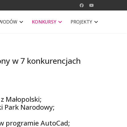
AWODÓW
KONKURSY
PROJEKTY
ony w 7 konkurencjach
 z Małopolski;
i Park Narodowy;
 w programie AutoCad;