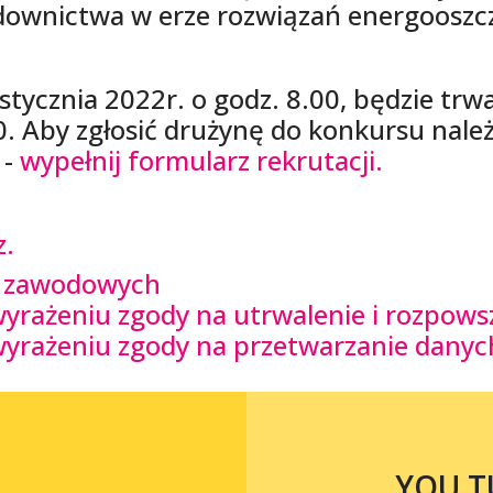
downictwa w erze rozwiązań energooszc
stycznia 2022r. o godz. 8.00, będzie trwa
00. Aby zgłosić drużynę do konkursu nal
 -
wypełnij formularz rekrutacji.
z.
ji zawodowych
 wyrażeniu zgody na utrwalenie i rozpow
o wyrażeniu zgody na przetwarzanie dan
YOU T