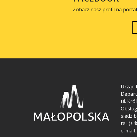
Zobacz nasz profil na porta
Urząd 
Depart
ul.
Król
Obsług
siedzib
tel. (+
e-mail: