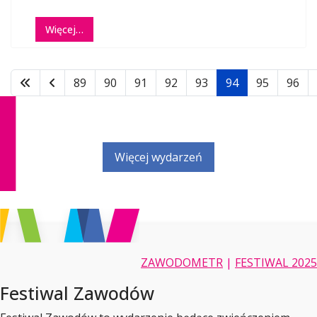
Więcej…
89
90
91
92
93
94
95
96
Więcej wydarzeń
ZAWODOMETR
|
FESTIWAL 2025
Festiwal Zawodów