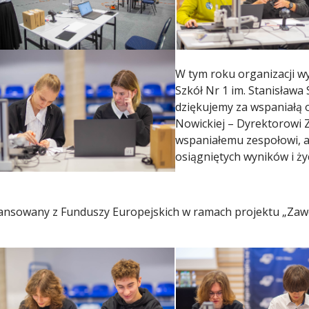
W tym roku organizacji wy
Szkół Nr 1 im. Stanisława 
dziękujemy za wspaniałą o
Nowickiej – Dyrektorowi Z
wspaniałemu zespołowi, 
osiągniętych wyników i ż
inansowany z Funduszy Europejskich w ramach projektu „Z