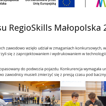
su RegioSkills Małopolska 
ących zawodowo wzięło udział w zmaganiach konkursowych, 
yli się z zaprojektowaniem i wydrukowaniem w technologii
i dopasowany do podwozia pojazdu. Konkurencja wymagała umi
owo zawodnicy musieli zmierzyć się z presją czasu pod baczn