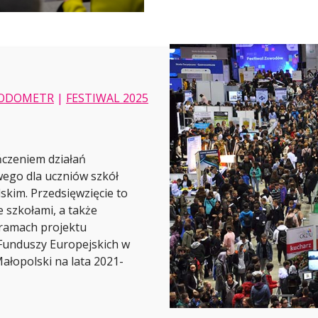
ODOMETR
|
FESTIWAL 2025
ńczeniem działań
ego dla uczniów szkół
kim. Przedsięwzięcie to
 szkołami, a także
 ramach projektu
unduszy Europejskich w
łopolski na lata 2021-