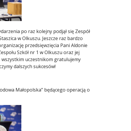
darzenia po raz kolejny podjął się Zespół
Staszica w Olkuszu. Jeszcze raz bardzo
rganizację przedsięwzięcia Pani Aldonie
espołu Szkół nr 1 w Olkuszu oraz jej
a wszystkim uczestnikom gratulujemy
yczymy dalszych sukcesów!
awodowa Małopolska” będącego operacją o