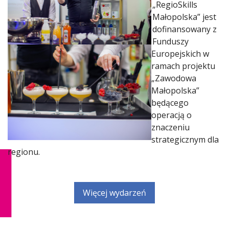
„RegioSkills
Małopolska” jest
dofinansowany z
Funduszy
Europejskich w
ramach projektu
„Zawodowa
Małopolska”
będącego
operacją o
znaczeniu
strategicznym dla
regionu.
Więcej wydarzeń