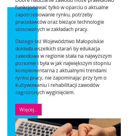
funkcjonować tylko w oparciu o aktualne
zapotrzebowanie rynku, potrzeby
pracodawców oraz bieżące technologie
stosowanych w zakładach pracy.
Dlatego też Województwo Małopolskie
dokłada wszelkich starań by edukacja
zawodowa w regionie stała na najwyższym
poziomie i była w jak największym stopniu
komplementarna z aktualnymi trendami
rynku pracy, nie zapominając przy tym o
kultywowaniu i rehabilitacji zawodów
zagrożonych wyginięciem.
Więcej…