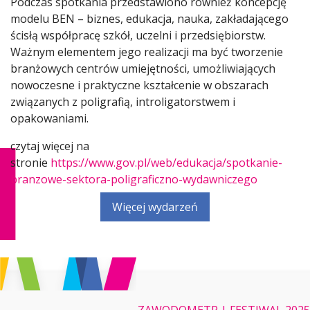
Podczas spotkania przedstawiono również koncepcję
modelu BEN – biznes, edukacja, nauka, zakładającego
ścisłą współpracę szkół, uczelni i przedsiębiorstw.
Ważnym elementem jego realizacji ma być tworzenie
branżowych centrów umiejętności, umożliwiających
nowoczesne i praktyczne kształcenie w obszarach
związanych z poligrafią, introligatorstwem i
opakowaniami.
czytaj więcej na
stronie
https://www.gov.pl/web/edukacja/spotkanie-
branzowe-sektora-poligraficzno-wydawniczego
Więcej wydarzeń
ZAWODOMETR
|
FESTIWAL 2025