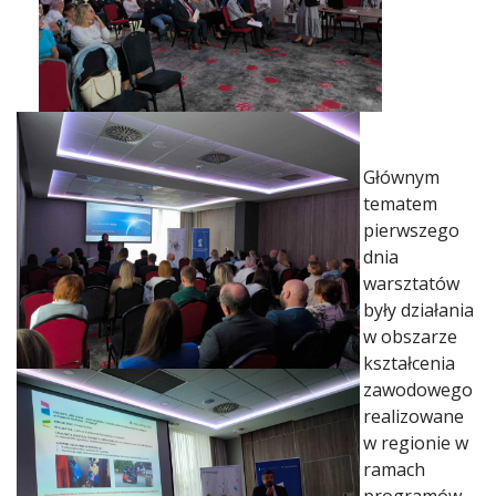
Głównym
tematem
pierwszego
dnia
warsztatów
były działania
w obszarze
kształcenia
zawodowego
realizowane
w regionie w
ramach