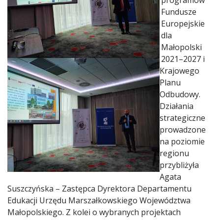
programów
Fundusze
Europejskie
dla
Małopolski
2021–2027 i
Krajowego
Planu
Odbudowy.
Działania
strategiczne
prowadzone
na poziomie
regionu
przybliżyła
Agata
Suszczyńska – Zastępca Dyrektora Departamentu
Edukacji Urzędu Marszałkowskiego Województwa
Małopolskiego. Z kolei o wybranych projektach