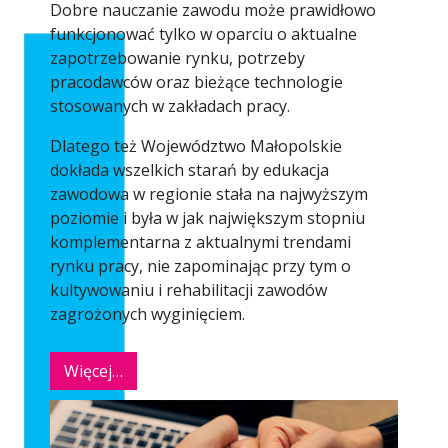
Dobre nauczanie zawodu może prawidłowo
funkcjonować tylko w oparciu o aktualne
zapotrzebowanie rynku, potrzeby
pracodawców oraz bieżące technologie
stosowanych w zakładach pracy.
Dlatego też Województwo Małopolskie
dokłada wszelkich starań by edukacja
zawodowa w regionie stała na najwyższym
poziomie i była w jak największym stopniu
komplementarna z aktualnymi trendami
rynku pracy, nie zapominając przy tym o
kultywowaniu i rehabilitacji zawodów
zagrożonych wyginięciem.
Więcej…