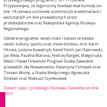
przebiegu całego programu z 10 i 11 czerwca.
Przypomnijmy, że tegoroczny Festiwal miał formułę on-
line. 14 czerwca uczniowie uczestniczyli w webinariach i
warsztatach on-line prowadzonych przez
przedsiębiorców oraz Małopolska Agencję Rozwoju
Regionalnego.
Udział w programie wzięli znani i lubiani ze świata
nauki, kultury, sportu oraz show-biznesu, m.in. Karol
Okrasa, Justyna Kowalczyk, Kamil Stoch, Jan Dąbrowski,
Jan Mela, Paulina Marona, Andrzej Bargiel, Małgorzata
Rdest i Paweł Orleański! Program Studia Zawodów
prowadzili: Ida Nowakowska, Katarzyna Cichopek oraz
Tomasz Wolny, a Studia Medycznego Agnieszka
Dziekan oraz Mateusz Szymkowiak.
Zobacz zapis z przebiegu Festiwalu Zawodów on-line
2021!