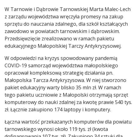
W Tarnowie i Dąbrowie Tarnowskiej Marta Malec-Lech
z zarządu województwa wręczyła promesy na zakup
sprzętu do nauczania zdalnego, dla szkół kształcących
zawodowo w powiatach tarnowskim i dąbrowskim.
Przedsięwzięcie zrealizowano w ramach pakietu
edukacyjnego Małopolskiej Tarczy Antykryzysowej.
W odpowiedzi na kryzys spowodowany pandemią
COVID-19 samorząd województwa małopolskiego
opracował kompleksową strategię działania pn.
Małopolska Tarcza Antykryzysowa. W niej stworzono
pakiet edukacyjny warty blisko 35 mln zł. W ramach
tego pakietu uczniowie z Małopolski otrzymają sprzęt
komputerowy do nauki zdalnej za kwotę prawie 540 tys.
zł. Łącznie zakupiono 174 laptopy i komputery.
Łączna wartość przekazanych komputerów dla powiatu
tarnowskiego wynosi około 119 tys. zł (kwota
dofinansowania 107 tys. zł). Zakupiono 34 sztuki dla