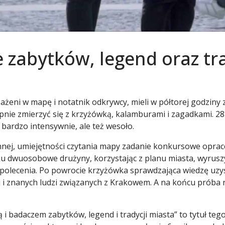
 zabytków, legend oraz tr
ni w mapę i notatnik odkrywcy, mieli w półtorej godziny 
pnie zmierzyć się z krzyżówką, kalamburami i zagadkami. 28
ardzo intensywnie, ale też wesoło.
ennej, umiejętności czytania mapy zadanie konkursowe opra
 dwuosobowe drużyny, korzystając z planu miasta, wyruszy
i polecenia. Po powrocie krzyżówka sprawdzająca wiedzę uzy
ji i znanych ludzi związanych z Krakowem. A na końcu próba
i badaczem zabytków, legend i tradycji miasta” to tytuł teg