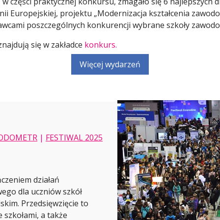
ch, w części praktycznej konkursu, zmagało się 6 najlepszych
i Europejskiej, projektu „Modernizacja kształcenia zawodo
wcami poszczególnych konkurencji wybrane szkoły zawodowe,
znajdują się w zakładce
konkurs.
Więcej wydarzeń
ODOMETR
|
FESTIWAL 2025
ńczeniem działań
ego dla uczniów szkół
kim. Przedsięwzięcie to
 szkołami, a także