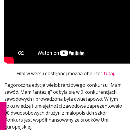
Film w wersji dostępnej można obejrzeć
tutaj.
Tegoroczna edycja wielobranżowego konkursu "Mam
zawód. Mam fantazję" odbyła się w 9 konkurencjach
zawodowych i prowadzona była dwuetapowo. W tym
roku wiedzę i umiejętności zawodowe zaprezentowało
90 dwuosobowych drużyn z małopolskich szkół.
Konkurs jest współfinansowany ze środków Unii
Europejskiej.