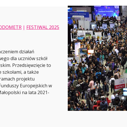
ODOMETR
|
FESTIWAL 2025
ńczeniem działań
ego dla uczniów szkół
kim. Przedsięwzięcie to
 szkołami, a także
 ramach projektu
unduszy Europejskich w
łopolski na lata 2021-