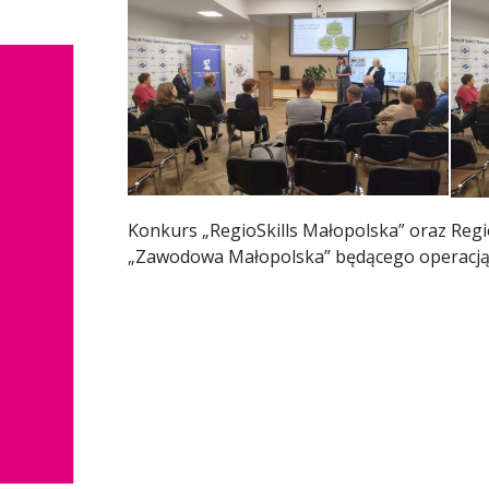
Konkurs „RegioSkills Małopolska” oraz Reg
„Zawodowa Małopolska” będącego operacją o