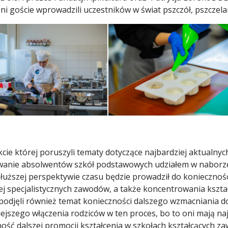
zeni goście wprowadzili uczestników w świat pszczół, pszcze
akcie której poruszyli tematy dotyczące najbardziej aktualn
owanie absolwentów szkół podstawowych udziałem w naborze d
łuższej perspektywie czasu będzie prowadził do koniecznośc
iej specjalistycznych zawodów, a także koncentrowania kszt
a podjęli również temat konieczności dalszego wzmacniani
niejszego włączenia rodziców w ten proces, bo to oni mają
ość dalszej promocji kształcenia w szkołach kształcących z