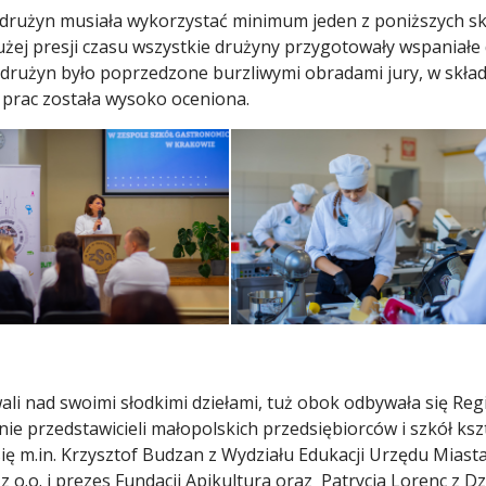
 drużyn musiała wykorzystać minimum jeden z poniższych skł
ej presji czasu wszystkie drużyny przygotowały wspaniałe de
 drużyn było poprzedzone burzliwymi obradami jury, w skład
z prac została wysoko oceniona.
wali nad swoimi słodkimi dziełami, tuż obok odbywała się Re
nie przedstawicieli małopolskich przedsiębiorców i szkół k
się m.in. Krzysztof Budzan z Wydziału Edukacji Urzędu Mias
z o.o. i prezes Fundacji Apikultura oraz Patrycja Lorenc z 