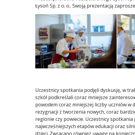
Łysoń Sp. z o. o.. Swoją prezentacją zapros
Uczestnicy spotkania podjęli dyskusję, w tr
szkół podkreślali coraz mniejsze zainteres
powodem coraz mniejszej liczby uczniów w d
rezygnacji z tworzenia nowych, coraz bardz
regionie czy powiecie. Uczestnicy spotkani
najwcześniejszych etapów edukacji oraz sil
dzieci. Zwracano również uwagę na konieczn