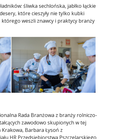
adników: śliwka sechlońska, jabłko łąckie
sery, które cieszyły nie tylko kubki
 którego weszli znawcy i praktycy branży
gionalna Rada Branżowa z branży rolniczo-
ształcących zawodowo skupionych w tej
ta Krakowa, Barbara Łysoń z
Działu HR Przedsiębiorstwa Pszczelarskiego