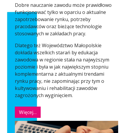
Dobre nauczanie zawodu może prawidłowo
funkcjonować tylko w oparciu o aktualne
zapotrzebowanie rynku, potrzeby
pracodawców oraz bieżące technologie
stosowanych w zakładach pracy.
Dlatego też Województwo Małopolskie
dokłada wszelkich starań by edukacja
zawodowa w regionie stała na najwyższym
poziomie i była w jak największym stopniu
komplementarna z aktualnymi trendami
rynku pracy, nie zapominając przy tym o
kultywowaniu i rehabilitacji zawodów
zagrożonych wyginięciem.
Więcej…