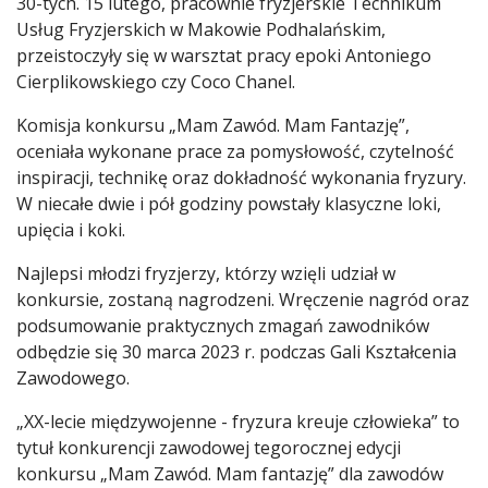
30-tych. 15 lutego, pracownie fryzjerskie Technikum
Usług Fryzjerskich w Makowie Podhalańskim,
przeistoczyły się w warsztat pracy epoki Antoniego
Cierplikowskiego czy Coco Chanel.
Komisja konkursu „Mam Zawód. Mam Fantazję”,
oceniała wykonane prace za pomysłowość, czytelność
inspiracji, technikę oraz dokładność wykonania fryzury.
W niecałe dwie i pół godziny powstały klasyczne loki,
upięcia i koki.
Najlepsi młodzi fryzjerzy, którzy wzięli udział w
konkursie, zostaną nagrodzeni. Wręczenie nagród oraz
podsumowanie praktycznych zmagań zawodników
odbędzie się 30 marca 2023 r. podczas Gali Kształcenia
Zawodowego.
„XX-lecie międzywojenne - fryzura kreuje człowieka” to
tytuł konkurencji zawodowej tegorocznej edycji
konkursu „Mam Zawód. Mam fantazję” dla zawodów