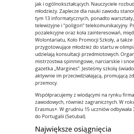
jak i ogólnokształcących. Nauczyciele rozbud
młodzieży. Zaplecze dla nauki zawodu stanow
tym 13 informatycznych, ponadto warsztaty
telewizyjne i "poligon" telekomunikacyjny. 
pozalekcyjne oraz koła zainteresowań, międz
Wolontariatu, Koło Promocji Szkoły, a także 
przygotowujące młodzież do startu w olimp
udzielają konsultacji przedmiotowych. Orga
mistrzostwa spinningowe, narciarskie i sno
gazetka „Margines”. Jesteśmy szkołą świad
aktywnie im przeciwdziałającą, promującą zd
przemocy.
Współpracujemy z wiodącymi na rynku firmam
zawodowych, również zagranicznych. W roku
Erasmus+. W grudniu 15 uczniów odbywała 3
do Portugalii (Setubal).
Największe osiągnięcia