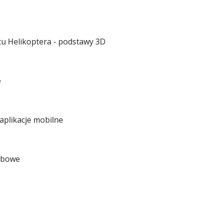
otu Helikoptera - podstawy 3D
e
 aplikacje mobilne
webowe