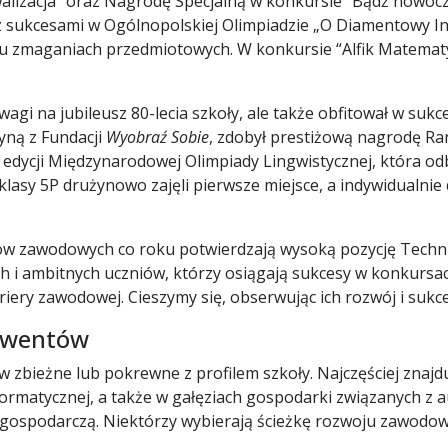
walizacja” oraz Nagrodę Specjalną w konkursie “Bądź nowoc
t z sukcesami w Ogólnopolskiej Olimpiadzie „O Diamentowy I
lu zmaganiach przedmiotowych. W konkursie “Alfik Matematy
uwagi na jubileusz 80-lecia szkoły, ale także obfitował w su
yną z Fundacji
Wyobraź Sobie
, zdobył prestiżową nagrodę R
 edycji Międzynarodowej Olimpiady Lingwistycznej, która odb
klasy 5P drużynowo zajęli pierwsze miejsce, a indywidualnie
nów zawodowych co roku potwierdzają wysoką pozycję Techn
ch i ambitnych uczniów, którzy osiągają sukcesy w konkursach
ariery zawodowej. Cieszymy się, obserwując ich rozwój i sukc
olwentów
w zbieżne lub pokrewne z profilem szkoły. Najczęściej znajd
formatycznej, a także w gałęziach gospodarki związanych z 
gospodarczą. Niektórzy wybierają ścieżkę rozwoju zawodo