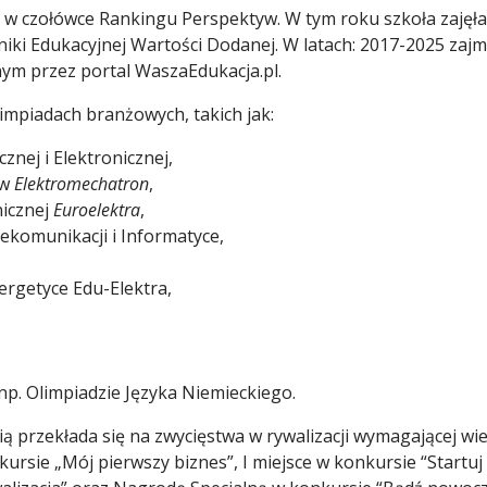
 w czołówce Rankingu Perspektyw. W tym roku szkoła zajęła I 
niki Edukacyjnej Wartości Dodanej. W latach: 2017-2025 zaj
ym przez portal WaszaEdukacja.pl.
limpiadach branżowych, takich jak:
znej i Elektronicznej,
ów
Elektromechatron
,
nicznej
Euroelektra
,
ekomunikacji i Informatyce,
nergetyce Edu-Elektra,
np. Olimpiadzie Języka Niemieckiego.
ą przekłada się na zwycięstwa w rywalizacji wymagającej w
sie „Mój pierwszy biznes”, I miejsce w konkursie “Startuj 