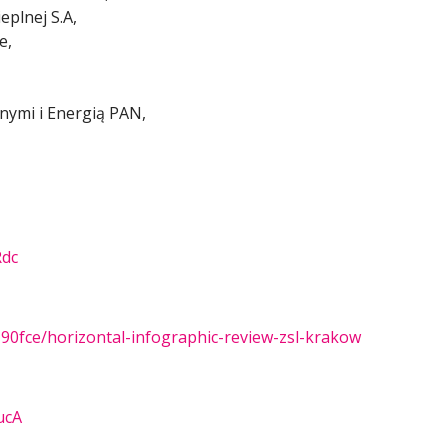
eplnej S.A,
e,
nymi i Energią PAN,
Rdc
90fce/horizontal-infographic-review-zsl-krakow
ucA