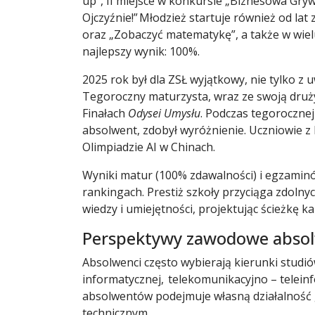
up", II miejsce w konkursie „Biznesowa Gry
Ojczyźnie!” Młodzież startuje również od la
oraz „Zobaczyć matematykę”, a także w wie
najlepszy wynik: 100%.
2025 rok był dla ZSŁ wyjątkowy, nie tylko z 
Tegoroczny maturzysta, wraz ze swoją druż
Finałach
Odysei Umysłu
. Podczas tegorocznej
absolwent, zdobył wyróżnienie. Uczniowie z 
Olimpiadzie AI w Chinach.
Wyniki matur (100% zdawalności) i egzami
rankingach. Prestiż szkoły przyciąga zdolny
wiedzy i umiejętności, projektując ścieżkę k
Perspektywy zawodowe abs
Absolwenci często wybierają kierunki studió
informatycznej, telekomunikacyjno – telein
absolwentów podejmuje własną działalność 
technicznym.