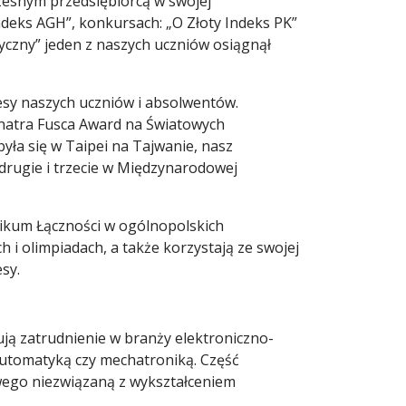
zesnym przedsiębiorcą w swojej
ndeks AGH”, konkursach: „O Złoty Indeks PK”
czny” jeden z naszych uczniów osiągnął
kcesy naszych uczniów i absolwentów.
anatra Fusca Award na Światowych
yła się w Taipei na Tajwanie, nasz
 drugie i trzecie w Międzynarodowej
ikum Łączności w ogólnopolskich
 i olimpiadach, a także korzystają ze swojej
esy.
ują zatrudnienie w branży elektroniczno-
automatyką czy mechatroniką. Część
wego niezwiązaną z wykształceniem