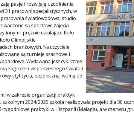
zają pasje i rozwijają uzdolnienia
i 31 pracowni specjalistycznych, w
, pracownia światłowodowa, studio
Prowadzone są sportowe zajęcia
y innymi: prężnie działające Koło
Koło Olimpijskie
iadach branżowych. Nauczyciele
nizowane są turnieje szachowe i
wboardowe. Wydawana jest cyklicznie
omą zagrożeń współczesnego świata i
rowy styl życia, bezpieczną, wolną od
i w zakresie organizacji praktyk
 szkolnym 2024/2025 szkoła realizowała projekt dla 30 u
-tygodniowe praktyki w Hiszpanii (Malaga), a w czerwcu gr