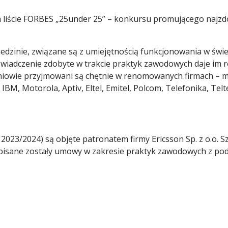
 liście FORBES „25under 25” – konkursu promującego najzdo
edzinie, związane są z umiejętnością funkcjonowania w świ
wiadczenie zdobyte w trakcie praktyk zawodowych daje im ro
zniowie przyjmowani są chętnie w renomowanych firmach – m.
BM, Motorola, Aptiv, Eltel, Emitel, Polcom, Telefonika, Teltec
2023/2024) są objęte patronatem firmy Ericsson Sp. z o.o. Sz
dpisane zostały umowy w zakresie praktyk zawodowych z po