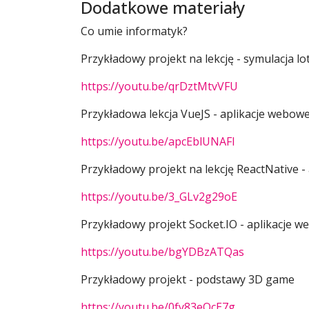
Dodatkowe materiały
Co umie informatyk?
Przykładowy projekt na lekcję - symulacja l
https://youtu.be/qrDztMtvVFU
Przykładowa lekcja VueJS - aplikacje webow
https://youtu.be/apcEblUNAFI
Przykładowy projekt na lekcję ReactNative -
https://youtu.be/3_GLv2g29oE
Przykładowy projekt Socket.IO - aplikacje 
https://youtu.be/bgYDBzATQas
Przykładowy projekt - podstawy 3D game
https://youtu.be/0fy83eQcE7g