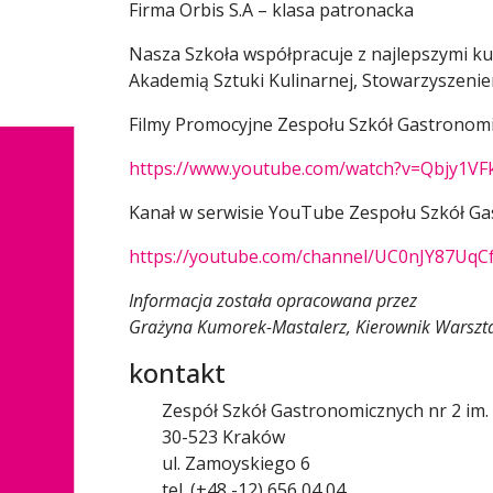
Firma Orbis S.A – klasa patronacka
Nasza Szkoła współpracuje z najlepszymi kuc
Akademią Sztuki Kulinarnej, Stowarzyszeni
Filmy Promocyjne Zespołu Szkół Gastronomi
https://www.youtube.com/watch?v=Qbjy1VF
Kanał w serwisie YouTube Zespołu Szkół Ga
https://youtube.com/channel/UC0nJY87UqC
Informacja została opracowana przez
Grażyna Kumorek-Mastalerz, Kierownik Warszta
kontakt
Zespół Szkół Gastronomicznych nr 2 im.
30-523 Kraków
ul. Zamoyskiego 6
tel. (+48 -12) 656 04 04