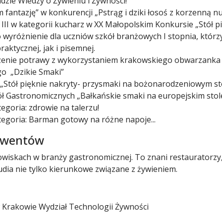
adzie Wiedzy o Żywieniu i Żywności!
fantazję” w konkurencji „Pstrąg i dziki łosoś z korzenną nu
 III w kategorii kucharz w XX Małopolskim Konkursie „Stół pię
– to wyróżnienie dla uczniów szkół branżowych I stopnia, któ
aktycznej, jak i pisemnej.
rządzenie potrawy z wykorzystaniem krakowskiego obwarzanka
go „Dzikie Smaki”
 „Stół pięknie nakryty- przysmaki na bożonarodzeniowym stol
kół Gastronomicznych „Bałkańskie smaki na europejskim stol
goria: zdrowie na talerzu!
egoria: Barman gotowy na różne napoje...
lwentów
owiskach w branży gastronomicznej. To znani restauratorzy, 
udia nie tylko kierunkowe związane z żywieniem.
w Krakowie Wydział Technologii Żywności