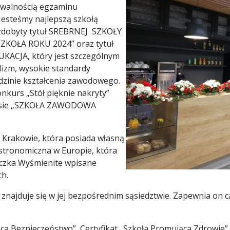
awalnością egzaminu
esteśmy najlepszą szkołą
zdobyty tytuł SREBRNEJ SZKOŁY
„SZKOŁA ROKU 2024” oraz tytuł
KACJA, który jest szczególnym
izm, wysokie standardy
dzinie kształcenia zawodowego.
nkurs „Stół pięknie nakryty”
kursie „SZKOŁA ZAWODOWA
 Krakowie, która posiada własną
stronomiczna w Europie, która
eczka Wyśmienite wpisane
ch.
óry znajduje się w jej bezpośrednim sąsiedztwie. Zapewnia 
ca Bezpieczeństwo”, Certyfikat „Szkoła Promująca Zdrowie”,