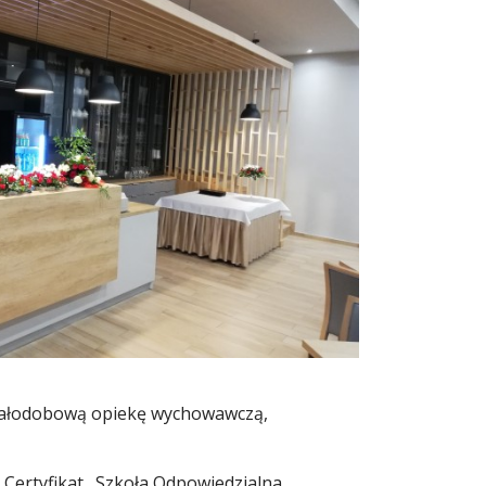
on całodobową opiekę wychowawczą,
 Certyfikat „Szkoła Odpowiedzialna