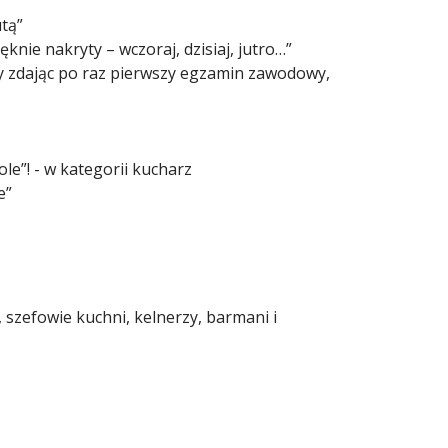
tą”
knie nakryty – wczoraj, dzisiaj, jutro…”
rzy zdając po raz pierwszy egzamin zawodowy,
e”! - w kategorii kucharz
e”
szefowie kuchni, kelnerzy, barmani i