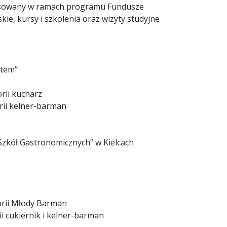
ansowany w ramach programu Fundusze
e, kursy i szkolenia oraz wizyty studyjne
ntem”
rii kucharz
orii kelner-barman
zkół Gastronomicznych” w Kielcach
orii Młody Barman
ii cukiernik i kelner-barman