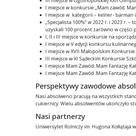
III miejsce w Ogólnopolskiej XXII Olimpi
I miejsce w konkursie „Mam zawód. Mam 
I miejsce w kategorii – kelner- barman i
„Specjalista 100%” w 2022 r. i 2023 r. 
uzyskali 100 procent zarówno w części pr
I, II i III miejsce w konkursie na spo
I miejsce w V edycji konkursu kulinarne
I miejsce w XVII Małopolskim Konkursie
III miejsce w XI Sądeckim Konkursie Sz
I miejsce Mam Zawód. Mam Fantazję Kate
I miejsce Mam Zawód. Mam Fantazję Kat
Perspektywy zawodowe abso
Nasi absolwenci pracują na wszystkich stan
cukiernicy. Wielu absolwentów ukończyło st
Nasi partnerzy
Uniwersytet Rolniczy im. Hugona Kołłątaja 