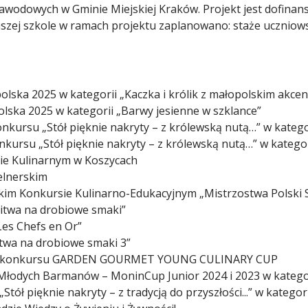
Zawodowych w Gminie Miejskiej Kraków. Projekt jest dofin
szej szkole w ramach projektu zaplanowano: staże uczniowski
polska 2025 w kategorii „Kaczka i królik z małopolskim akce
olska 2025 w kategorii „Barwy jesienne w szklance”
Konkursu „Stół pięknie nakryty – z królewską nutą…” w katego
onkursu „Stół pięknie nakryty – z królewską nutą…” w kateg
ie Kulinarnym w Koszycach
elnerskim
im Konkursie Kulinarno-Edukacyjnym „Mistrzostwa Polski S
Bitwa na drobiowe smaki”
Les Chefs en Or”
itwa na drobiowe smaki 3”
skiego konkursu GARDEN GOURMET YOUNG CULINARY CUP
 Młodych Barmanów – MoninCup Junior 2024 i 2023 w kateg
Stół pięknie nakryty – z tradycją do przyszłości...” w kategor