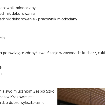
pracownik młodociany
technik dekorowania
echnik dekorowania - pracownik młodociany
ych
 pozwalające zdobyć kwalifikacje w zawodach: kucharz, cukie
ń
ch
h
nia swoim uczniom Zespół Szkół
ida w Krakowie jest
rdzo dobre wykształcenie