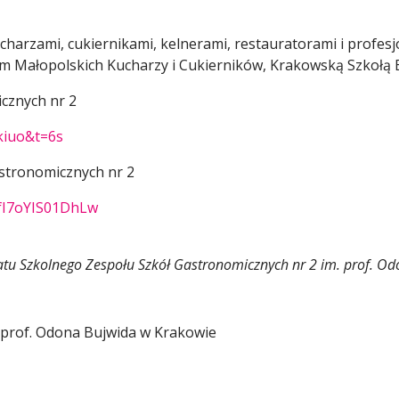
harzami, cukiernikami, kelnerami, restauratorami i profesj
em Małopolskich Kucharzy i Cukierników, Krakowską Szkołą
cznych nr 2
kiuo&t=6s
stronomicznych nr 2
fI7oYIS01DhLw
tu Szkolnego Zespołu Szkół Gastronomicznych nr 2 im. prof. O
 prof. Odona Bujwida w Krakowie