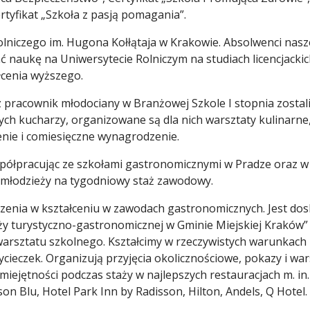
ertyfikat „Szkoła z pasją pomagania”.
olniczego im. Hugona Kołłątaja w Krakowie. Absolwenci nas
ukę na Uniwersytecie Rolniczym na studiach licencjackich
łcenia wyższego.
z pracownik młodociany w Branżowej Szkole I stopnia zosta
zych kucharzy, organizowane są dla nich warsztaty kulinarn
nie i comiesięczne wynagrodzenie.
spółpracując ze szkołami gastronomicznymi w Pradze oraz w
y młodzieży na tygodniowy staż zawodowy.
czenia w kształceniu w zawodach gastronomicznych. Jest d
turystyczno-gastronomicznej w Gminie Miejskiej Kraków” o
rsztatu szkolnego. Kształcimy w rzeczywistych warunkach p
ieczek. Organizują przyjęcia okolicznościowe, pokazy i war
iejętności podczas staży w najlepszych restauracjach m. in
on Blu, Hotel Park Inn by Radisson, Hilton, Andels, Q Hotel.