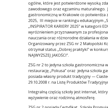
ogólne, które jest potwierdzone wysoką zd
zawodowego oraz egzaminu maturalnego. J
gastronomiczną w Krakowie co potwierdza 
2025, III miejsce w rankingu edukacyjnym 
„INSPIRATOR KARIERY 2025” w kategorii EDU
wyróżnieniem przyznawanym za profesjonal
nauczania oraz różnorodne działania w dzie
Organizowany przez ZSG nr 2 Małopolski Ko
otrzymał status „Dobrej praktyki” w kon
NAJWYŻSZEJ JAKOŚCI”.
ZSG nr 2 to jedyna szkoła gastronomiczna w
restaurację „Pokusa” oraz jedyna szkoła ga
posiada własny produkt tradycyjny — Ciast
29.10.2008 r. na Listę Produktów Tradycyjny
Integralną częścią szkoły jest internat, kt
wyżywienie oraz rodzinną atmosferę.
ZSG nr 2 posiada Certyfikat „Szkoła Promują