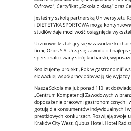
Cyfrowo”, Certyfikat „Szkoła z klasą” oraz C
Jesteśmy szkołą partnerską Uniwersytetu R
i DIETETYKA SPORTOWA mogą kontynuować na
studiów daje możliwość osiągnięcia wykszta
Uczniowie kształcący się w zawodzie kuchar
firmę Orbis S.A. Uczą się zawodu od najleps
spersonalizowany strój kucharski, wyposaże
Realizujemy projekt „Rok w gastronomii” w
słowackiej współpracy odbywają się wyjazd
Nasza Szkoła ma już ponad 110 lat doświad
„Centrum Kompetencji Zawodowych w branży 
doposażenie pracowni gastronomicznych i wa
gotują dla konsumentów indywidualnych i wyc
prestiżowych konkursach. Rozwijają swoje um
Kraków City West, Qubus Hotel, Hotel Radiss