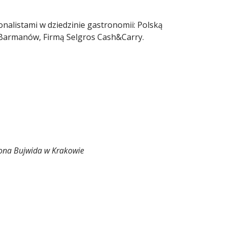
onalistami w dziedzinie gastronomii: Polską
 Barmanów, Firmą Selgros Cash&Carry.
dona Bujwida w Krakowie