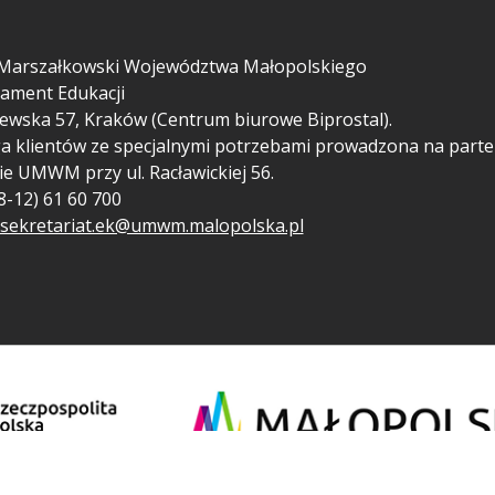
Marszałkowski Województwa Małopolskiego
ament Edukacji
ewska 57, Kraków (Centrum biurowe Biprostal).
a klientów ze specjalnymi potrzebami prowadzona na parte
ie UMWM przy ul. Racławickiej 56.
48-12) 61 60 700
sekretariat.ek@umwm.malopolska.pl