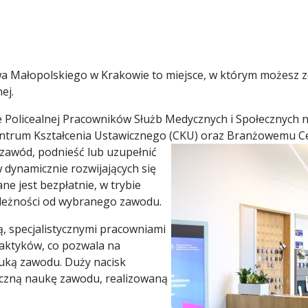
a Małopolskiego w Krakowie to miejsce, w którym możesz z
ej.
olicealnej Pracowników Służb Medycznych i Społecznych nr
entrum Kształcenia Ustawicznego (CKU) oraz Branżowemu C
zawód, podnieść lub uzupełnić
w dynamicznie rozwijających się
ne jest bezpłatnie, w trybie
ależności od wybranego zawodu.
 specjalistycznymi pracowniami
raktyków, co pozwala na
auką zawodu. Duży nacisk
yczną naukę zawodu, realizowaną