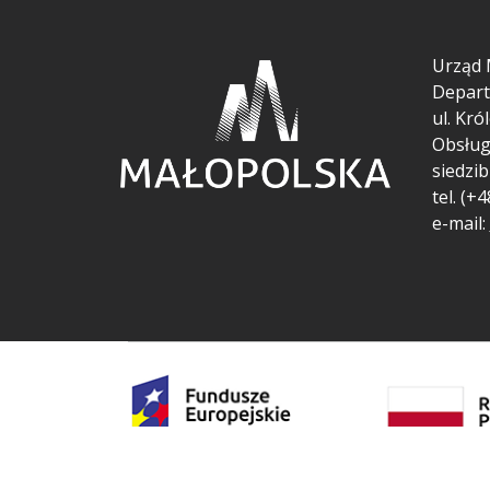
Urząd 
Depart
ul.
Król
Obsług
siedzib
tel. (+
e-mail: