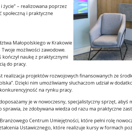
 i życie” – realizowana poprzez
ć społeczną i praktyczne
dztwa Małopolskiego w Krakowie
na Twoje możliwości zawodowe.
yś kończył naukę z praktycznymi
ią do pracy.
st realizacja projektów rozwojowych finansowanych ze środ
ska”. Dzięki nim umożliwiamy słuchaczom udział w dodatko
 konkurencyjność na rynku pracy.
oposażamy je w nowoczesny, specjalistyczny sprzęt, abyś m
To sprawia, że zdobywana wiedza od razu ma praktyczne zas
Branżowego Centrum Umiejętności, które pełni rolę nowoc
ałcenia Ustawicznego, które realizuje kursy w formach poz