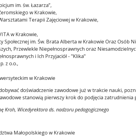
cjum im. św. Łazarza”,
 Żeromskiego w Krakowie,
rsztatami Terapii Zajęciowej w Krakowie,
TA w Krakowie,
 Społecznej im. Św. Brata Alberta w Krakowie Oraz Osób 
szych, Przewlekle Niepełnosprawnych oraz Niesamodzielnyc
osprawnych i Ich Przyjaciół - "Klika"
. z o.o.,
niwersyteckim w Krakowie
dobywać doświadczenie zawodowe już w trakcie nauki, pozn
zawodowe stanowią pierwszy krok do podjęcia zatrudnienia 
ę Kroh, Wicedyrektora ds. nadzoru pedagogicznego
dztwa Małopolskiego w Krakowie