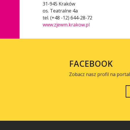
31-945 Kraków
os. Teatralne 4a
tel. (+48 -12) 644-28-72
www.zjewm.krakow.pl
FACEBOOK
Zobacz nasz profil na porta