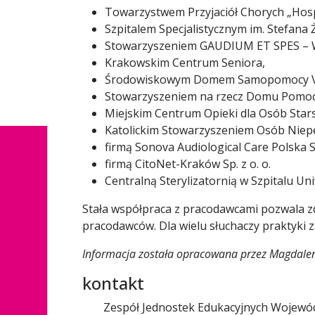
Towarzystwem Przyjaciół Chorych „Hospi
Szpitalem Specjalistycznym im. Stefana
Stowarzyszeniem GAUDIUM ET SPES – Wa
Krakowskim Centrum Seniora,
Środowiskowym Domem Samopomocy VI
Stowarzyszeniem na rzecz Domu Pomocy
Miejskim Centrum Opieki dla Osób Star
Katolickim Stowarzyszeniem Osób Niepełn
firmą Sonova Audiological Care Polska Sp
firmą CitoNet-Kraków Sp. z o. o.
Centralną Sterylizatornią w Szpitalu U
Stała współpraca z pracodawcami pozwala z
pracodawców. Dla wielu słuchaczy praktyki 
Informacja została opracowana przez Magdalen
kontakt
Zespół Jednostek Edukacyjnych Wojewó