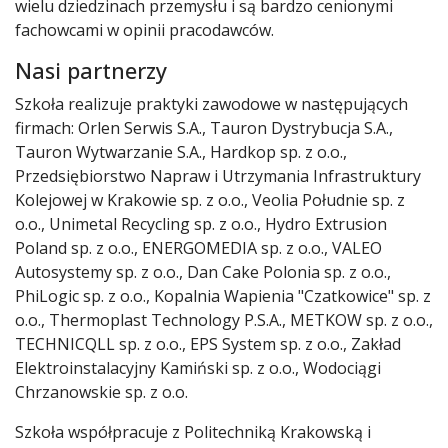
wielu dziedzinach przemysłu i są bardzo cenionymi
fachowcami w opinii pracodawców.
Nasi partnerzy
Szkoła realizuje praktyki zawodowe w następujących
firmach: Orlen Serwis S.A., Tauron Dystrybucja S.A.,
Tauron Wytwarzanie S.A., Hardkop sp. z o.o.,
Przedsiębiorstwo Napraw i Utrzymania Infrastruktury
Kolejowej w Krakowie sp. z o.o., Veolia Południe sp. z
o.o., Unimetal Recycling sp. z o.o., Hydro Extrusion
Poland sp. z o.o., ENERGOMEDIA sp. z o.o., VALEO
Autosystemy sp. z o.o., Dan Cake Polonia sp. z o.o.,
PhiLogic sp. z o.o., Kopalnia Wapienia "Czatkowice" sp. z
o.o., Thermoplast Technology P.S.A., METKOW sp. z o.o.,
TECHNICQLL sp. z o.o., EPS System sp. z o.o., Zakład
Elektroinstalacyjny Kamiński sp. z o.o., Wodociągi
Chrzanowskie sp. z o.o.
Szkoła współpracuje z Politechniką Krakowską i