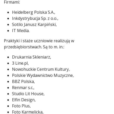
Firmami:
Heidelberg Polska S.A.,
Inkdystrybucja Sp. z o.o.,
Sotilo Janusz Karpiński,
IT Media.
Praktyki i staże uczniowie realizują w
przedsiębiorstwach. Są to m. in.:
Drukarnia Skleniarz,
3 Line.pl,
Nowohuckie Centrum Kultury,
Polskie Wydawnictwo Muzyczne,
BBZ Polska,
Renmar s.c.,
Studio Lit House,
Elfin Design,
Foto Plus,
Foto Karmelicka,