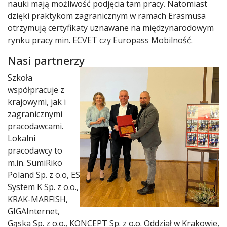
nauki mają możliwość podjęcia tam pracy. Natomiast
dzięki praktykom zagranicznym w ramach Erasmusa
otrzymują certyfikaty uznawane na międzynarodowym
rynku pracy min. ECVET czy Europass Mobilność.
Nasi partnerzy
Szkoła
współpracuje z
krajowymi, jak i
zagranicznymi
pracodawcami.
Lokalni
pracodawcy to
m.in. SumiRiko
Poland Sp. z o.o, ES
System K Sp. z o.o.,
KRAK-MARFISH,
GIGAInternet,
Gąska Sp. z o.o., KONCEPT Sp. z o.o. Oddział w Krakowie,