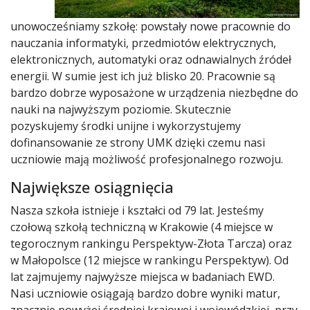
unowocześniamy szkołę: powstały nowe pracownie do
nauczania informatyki, przedmiotów elektrycznych,
elektronicznych, automatyki oraz odnawialnych źródeł
energii. W sumie jest ich już blisko 20. Pracownie są
bardzo dobrze wyposażone w urządzenia niezbędne do
nauki na najwyższym poziomie. Skutecznie
pozyskujemy środki unijne i wykorzystujemy
dofinansowanie ze strony UMK dzięki czemu nasi
uczniowie mają możliwość profesjonalnego rozwoju.
Największe osiągnięcia
Nasza szkoła istnieje i kształci od 79 lat. Jesteśmy
czołową szkołą techniczną w Krakowie (4 miejsce w
tegorocznym rankingu Perspektyw-Złota Tarcza) oraz
w Małopolsce (12 miejsce w rankingu Perspektyw). Od
lat zajmujemy najwyższe miejsca w badaniach EWD.
Nasi uczniowie osiągają bardzo dobre wyniki matur,
znacznie powyżej średniej krajowej i wojewódzkiej, przy