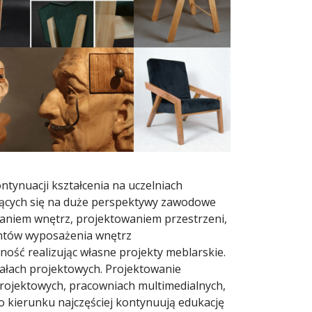
tynuacji kształcenia na uczelniach
ających się na duże perspektywy zawodowe
waniem wnętrz, projektowaniem przestrzeni,
ntów wyposażenia wnętrz
ość realizując własne projekty meblarskie.
iałach projektowych. Projektowanie
projektowych, pracowniach multimedialnych,
o kierunku najczęściej kontynuują edukację