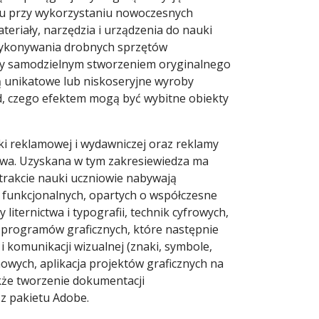
nu przy wykorzystaniu nowoczesnych
eriały, narzędzia i urządzenia do nauki
wykonywania drobnych sprzętów
zy samodzielnym stworzeniem oryginalnego
ą unikatowe lub niskoseryjne wyroby
d, czego efektem mogą być wybitne obiekty
fiki reklamowej i wydawniczej oraz reklamy
stwa. Uzyskana w tym zakresiewiedza ma
 trakcie nauki uczniowie nabywają
 funkcjonalnych, opartych o współczesne
liternictwa i typografii, technik cyfrowych,
ci programów graficznych, które następnie
 i komunikacji wizualnej (znaki, symbole,
wych, aplikacja projektów graficznych na
akże tworzenie dokumentacji
 z pakietu Adobe.