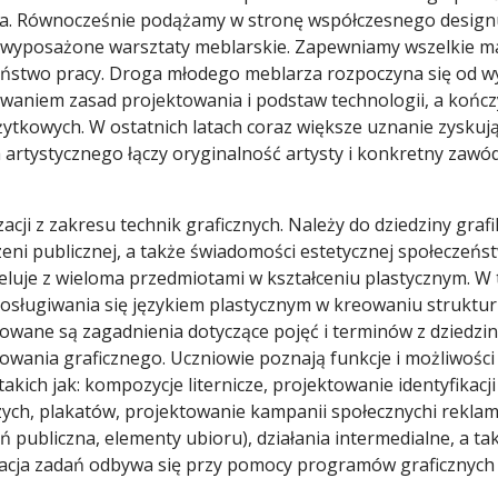
na. Równocześnie podążamy w stronę współczesnego desig
 wyposażone warsztaty meblarskie. Zapewniamy wszelkie mat
zeństwo pracy. Droga młodego meblarza rozpoczyna się od 
aniem zasad projektowania i podstaw technologii, a końc
żytkowych. W ostatnich latach coraz większe uznanie zyskuj
artystycznego łączy oryginalność artysty i konkretny zawó
zacji z zakresu technik graficznych. Należy do dziedziny gra
zeni publicznej, a także świadomości estetycznej społeczeń
reluje z wieloma przedmiotami w kształceniu plastycznym. W
sługiwania się językiem plastycznym w kreowaniu struktur
owane są zagadnienia dotyczące pojęć i terminów z dziedziny 
ektowania graficznego. Uczniowie poznają funkcje i możliwoś
akich jak: kompozycje liternicze, projektowanie identyfikacji
ch, plakatów, projektowanie kampanii społecznychi reklamo
 publiczna, elementy ubioru), działania intermedialne, a t
lizacja zadań odbywa się przy pomocy programów graficznych