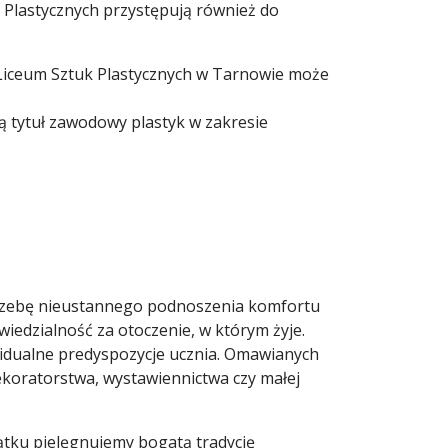
k Plastycznych przystępują również do
 Liceum Sztuk Plastycznych w Tarnowie może
ą tytuł zawodowy plastyk w zakresie
potrzebę nieustannego podnoszenia komfortu
iedzialność za otoczenie, w którym żyje.
widualne predyspozycje ucznia. Omawianych
dekoratorstwa, wystawiennictwa czy małej
ątku pielęgnujemy bogatą tradycję