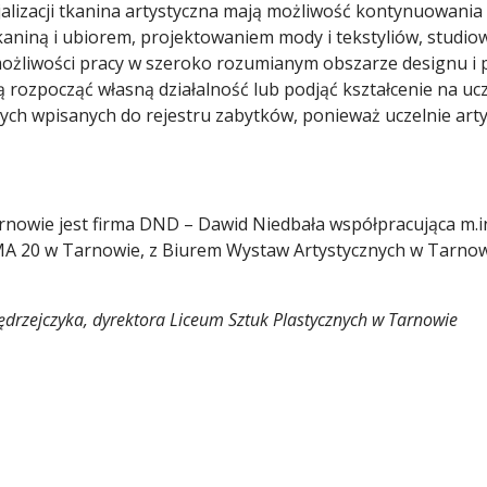
lizacji tkanina artystyczna mają możliwość kontynuowania k
aniną i ubiorem, projektowaniem mody i tekstyliów, studiowa
możliwości pracy w szeroko rozumianym obszarze designu i 
 rozpocząć własną działalność lub podjąć kształcenie na uc
ch wpisanych do rejestru zabytków, ponieważ uczelnie arty
nowie jest firma DND – Dawid Niedbała współpracująca m.in
MA 20 w Tarnowie, z Biurem Wystaw Artystycznych w Tarnow
ędrzejczyka, dyrektora Liceum Sztuk Plastycznych w Tarnowie