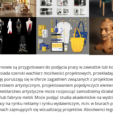
nowie są przygotowani do podjęcia pracy w zawodzie lub kon
osiada szeroki wachlarz możliwości projektowych, przekład
ję poruszają się w sferze zagadnień związanych z projekto
rstwem artystycznym, projektowaniem pojedynczych eleme
blarstwo artystyczne może rozpocząć samodzielną działaln
ub fabryce mebli. Może podjąć studia akademickie na wydz
y na rynku reklamy i rynku wydawniczym, m.in. w biurach 
mach zajmujących się wizualizacją projektów. Absolwenci teg