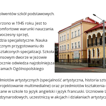
bsolwentów szkół podstawowych.
zono w 1945 roku. Jest to
komfortowe warunki nauczania.
woczesny sprzęt,
dzia specjalistyczne. Nauka
tycznym przygotowaniu do
ałconych specjalizacji. Szkoła
ansowym dworze w Jeżowie
cznie odwiedza najzdolniejsza
 w ramach Ogólnopolskiego
iotów artystycznych (specjalność artystyczna, historia szt
, projektowanie multimedialne) oraz przedmiotów kształceni
ne w szkole to język angielski i język francuski. Uczniowie 
dzynarodowych, uczestniczą w akcjach i działaniach artysty