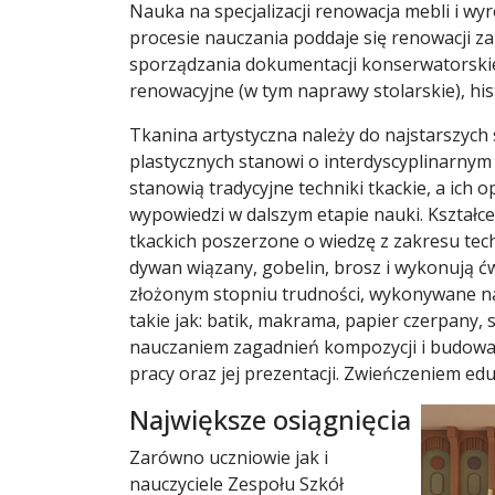
Nauka na specjalizacji renowacja mebli i 
procesie nauczania poddaje się renowacji z
sporządzania dokumentacji konserwatorskiej
renowacyjne (w tym naprawy stolarskie), hist
Tkanina artystyczna należy do najstarszych s
plastycznych stanowi o interdyscyplinarnym 
stanowią tradycyjne techniki tkackie, a ich
wypowiedzi w dalszym etapie nauki. Kształc
tkackich poszerzone o wiedzę z zakresu tech
dywan wiązany, gobelin, brosz i wykonują ć
złożonym stopniu trudności, wykonywane na 
takie jak: batik, makrama, papier czerpany, 
nauczaniem zagadnień kompozycji i budowan
pracy oraz jej prezentacji. Zwieńczeniem ed
Największe osiągnięcia
Zarówno uczniowie jak i
nauczyciele Zespołu Szkół