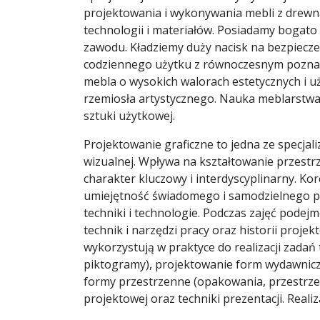
projektowania i wykonywania mebli z drew
technologii i materiałów. Posiadamy bogato
zawodu. Kładziemy duży nacisk na bezpiec
codziennego użytku z równoczesnym poznaw
mebla o wysokich walorach estetycznych i u
rzemiosła artystycznego. Nauka meblarstwa 
sztuki użytkowej.
Projektowanie graficzne to jedna ze specjali
wizualnej. Wpływa na kształtowanie przestr
charakter kluczowy i interdyscyplinarny. Ko
umiejętność świadomego i samodzielnego po
techniki i technologie. Podczas zajęć podejm
technik i narzędzi pracy oraz historii proj
wykorzystują w praktyce do realizacji zadań t
piktogramy), projektowanie form wydawniczy
formy przestrzenne (opakowania, przestrzeń
projektowej oraz techniki prezentacji. Rea