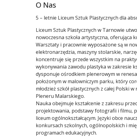
O Nas
5 – letnie Liceum Sztuk Plastycznych dla a
Liceum Sztuk Plastycznych w Tarnowie utwor
nowoczesna szkoła artystyczna, oferująca 
Warsztaty i pracownie wyposażone są w no
elektronarzędzia, maszyny stolarskie, narzę
koncentruje się przede wszystkim na prak
wykonywania zawodu plastyka w zakresie kszt
dysponuje ośrodkiem plenerowym w renes
położonym w malowniczym parku, który coro
młodzież szkół plastycznych z całej Polski
Pleneru Malarskiego.
Nauka obejmuje kształcenie z zakresu przedm
projektowania, podstawy fotografii i filmu
liceum ogólnokształcącym. Języki obce naucza
konkursach szkolnych, ogólnopolskich i mię
programach edukacyjnych.