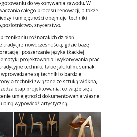
rzygotowaniu do wykonywania zawodu. W
wadzania całego procesu renowacji, a także
dzy i umiejętności obejmuje: techniki
e,pozłotnictwo, snycerstwo.
a przenikaniu różnorakich działań
e tradycji z nowoczesnością, gdzie bazę
retację i poszerzanie języka tkackiej
blematyki projektowania i wykonywania prac
dycyjne techniki, takie jak: kilim, sumak,
 wprowadzane są techniki o bardziej
ony o techniki związane ze sztuką włókna,
rzedza etap projektowania, co wiąże się z
cenie umiejętności dokumentowania własnej
idualną wypowiedź artystyczną.