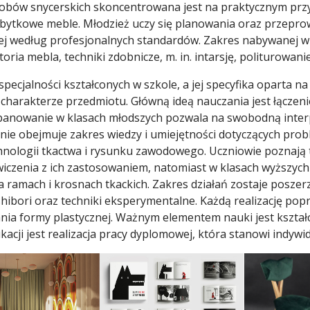
wyrobów snycerskich skoncentrowana jest na praktycznym p
abytkowe meble. Młodzież uczy się planowania oraz przepro
 według profesjonalnych standardów. Zakres nabywanej wie
oria mebla, techniki zdobnicze, m. in. intarsję, politurowani
pecjalności kształconych w szkole, a jej specyfika oparta n
charakterze przedmiotu. Główną ideą nauczania jest łączeni
 opanowanie w klasach młodszych pozwala na swobodną interp
enie obejmuje zakres wiedzy i umiejętności dotyczących pro
nologii tkactwa i rysunku zawodowego. Uczniowie poznają tra
wiczenia z ich zastosowaniem, natomiast w klasach wyższych
ramach i krosnach tkackich. Zakres działań zostaje poszerz
shibori oraz techniki eksperymentalne. Każdą realizację pop
ia formy plastycznej. Ważnym elementem nauki jest kształ
ukacji jest realizacja pracy dyplomowej, która stanowi indyw