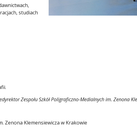
ydawnictwach,
acjach, studiach
ii.
edyrektor Zespołu Szkół Poligraficzno-Medialnych im. Zenona K
im. Zenona Klemensiewicza w Krakowie