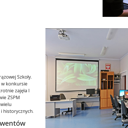
rązowej Szkoły.
 w konkursie
otnie zajęła I
owie ZSPM
 wielu
i historycznych.
lwentów