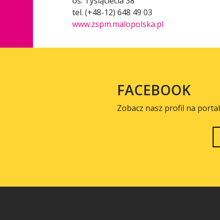
os. Tysiąclecia 38
tel. (+48-12) 648 49 03
www.zspm.malopolska.pl
FACEBOOK
Zobacz nasz profil na porta