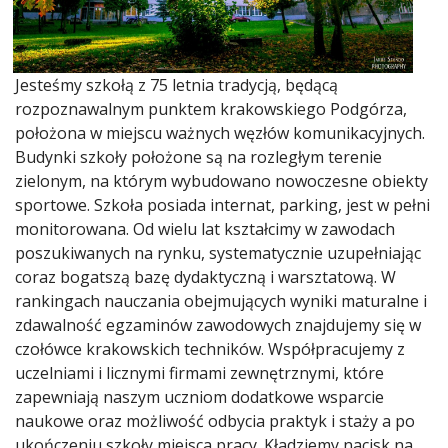
Jesteśmy szkołą z 75 letnia tradycją, będącą
rozpoznawalnym punktem krakowskiego Podgórza,
położona w miejscu ważnych węzłów komunikacyjnych.
Budynki szkoły położone są na rozległym terenie
zielonym, na którym wybudowano nowoczesne obiekty
sportowe. Szkoła posiada internat, parking, jest w pełni
monitorowana. Od wielu lat kształcimy w zawodach
poszukiwanych na rynku, systematycznie uzupełniając
coraz bogatszą bazę dydaktyczną i warsztatową. W
rankingach nauczania obejmujących wyniki maturalne i
zdawalność egzaminów zawodowych znajdujemy się w
czołówce krakowskich techników. Współpracujemy z
uczelniami i licznymi firmami zewnętrznymi, które
zapewniają naszym uczniom dodatkowe wsparcie
naukowe oraz możliwość odbycia praktyk i staży a po
ukończeniu szkoły miejsca pracy. Kładziemy nacisk na