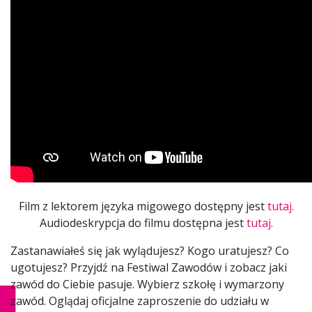
Film z lektorem języka migowego dostępny jest
tutaj.
Audiodeskrypcja do filmu dostępna jest
tutaj.
Zastanawiałeś się jak wylądujesz? Kogo uratujesz? Co
ugotujesz? Przyjdź na Festiwal Zawodów i zobacz jaki
zawód do Ciebie pasuje. Wybierz szkołę i wymarzony
zawód. Oglądaj oficjalne zaproszenie do udziału w