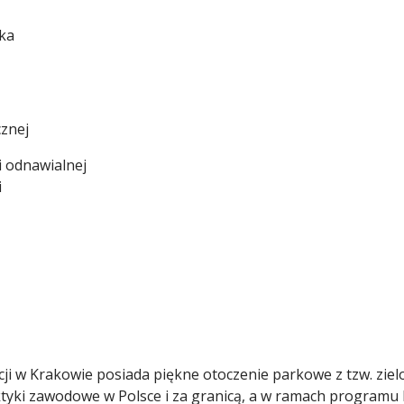
ska
cznej
i odnawialnej
i
racji w Krakowie posiada piękne otoczenie parkowe z tzw. zi
yki zawodowe w Polsce i za granicą, a w ramach programu Er