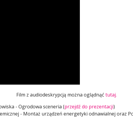
Film z audiodeskrypcją można oglądnąć
tutaj.
dowiska - Ogrodowa sceneria (
przejdź do prezentacji
)
chemicznej - Montaż urządzeń energetyki odnawialnej oraz 