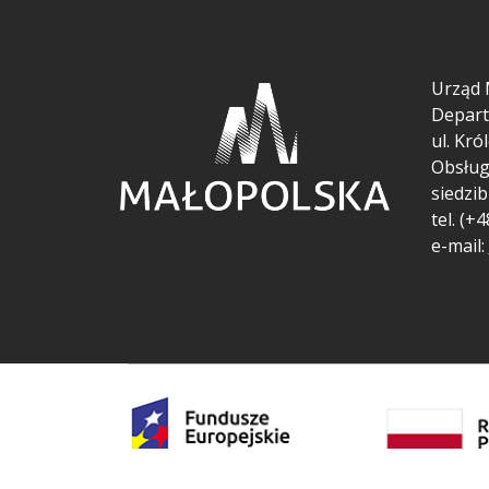
Urząd 
Depart
ul.
Król
Obsług
siedzib
tel. (+
e-mail: