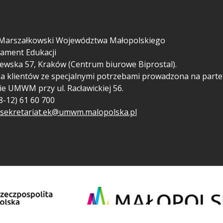
Marszałkowski Województwa Małopolskiego
ament Edukacji
ewska 57, Kraków (Centrum biurowe Biprostal).
a klientów ze specjalnymi potrzebami prowadzona na parte
ie UMWM przy ul. Racławickiej 56.
48-12) 61 60 700
sekretariat.ek@umwm.malopolska.pl