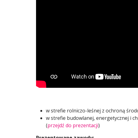
w strefie rolniczo-leśnej z ochroną śro
w strefie budowlanej, energetycznej i 
(
przejdź do prezentacji
)
Prezentowane zawody: