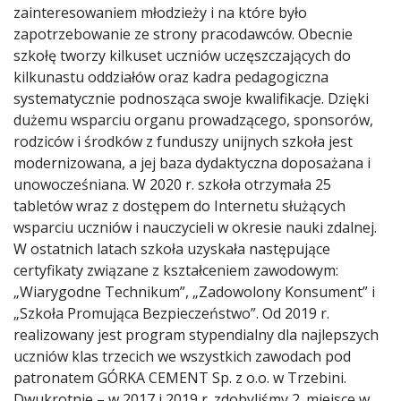
zainteresowaniem młodzieży i na które było
zapotrzebowanie ze strony pracodawców. Obecnie
szkołę tworzy kilkuset uczniów uczęszczających do
kilkunastu oddziałów oraz kadra pedagogiczna
systematycznie podnosząca swoje kwalifikacje. Dzięki
dużemu wsparciu organu prowadzącego, sponsorów,
rodziców i środków z funduszy unijnych szkoła jest
modernizowana, a jej baza dydaktyczna doposażana i
unowocześniana. W 2020 r. szkoła otrzymała 25
tabletów wraz z dostępem do Internetu służących
wsparciu uczniów i nauczycieli w okresie nauki zdalnej.
W ostatnich latach szkoła uzyskała następujące
certyfikaty związane z kształceniem zawodowym:
„Wiarygodne Technikum”, „Zadowolony Konsument” i
„Szkoła Promująca Bezpieczeństwo”. Od 2019 r.
realizowany jest program stypendialny dla najlepszych
uczniów klas trzecich we wszystkich zawodach pod
patronatem GÓRKA CEMENT Sp. z o.o. w Trzebini.
Dwukrotnie – w 2017 i 2019 r. zdobyliśmy 2. miejsce w