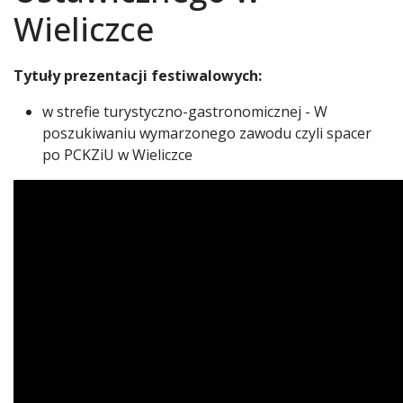
Wieliczce
Tytuły prezentacji festiwalowych:
w strefie turystyczno-gastronomicznej - W
poszukiwaniu wymarzonego zawodu czyli spacer
po PCKZiU w Wieliczce