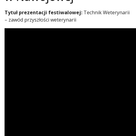
Tytuł prezentacji festiwalowej:
Technik Weterynarii
– zawód przyszłości weterynarii