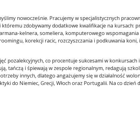
 myślimy nowocześnie. Pracujemy w specjalistycznych praco
i któremu zdobywamy dodatkowe kwalifikacje na kursach: pr
rmana-kelnera, someliera, komputerowego wspomagania 
roomingu, korekcji racic, rozczyszczania i podkuwania koni, i
ęć pozalekcyjnych, co procentuje sukcesami w konkursach i 
ją, tańczą i śpiewają w zespole regionalnym, redagują szko
potrzeby innych, dlatego angażujemy się w działalność wolo
ki do Niemiec, Grecji, Włoch oraz Portugalii. Na co dzień d