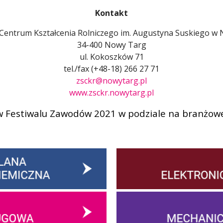
Kontakt
 Centrum Kształcenia Rolniczego im. Augustyna Suskiego 
34-400 Nowy Targ
ul. Kokoszków 71
tel./fax (+48-18) 266 27 71
zsckr@nowytarg.pl
www.zsckr.nowytarg.pl
 Festiwalu Zawodów 2021 w podziale na branżow