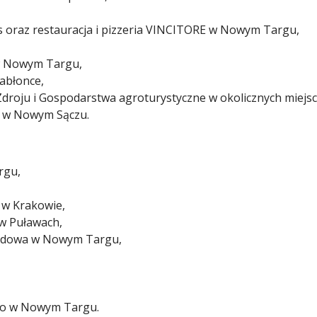
s oraz restauracja i pizzeria VINCITORE w Nowym Targu,
 w Nowym Targu,
Jabłonce,
roju i Gospodarstwa agroturystyczne w okolicznych miejs
ąt w Nowym Sączu.
rgu,
 w Krakowie,
w Puławach,
odowa w Nowym Targu,
go w Nowym Targu.