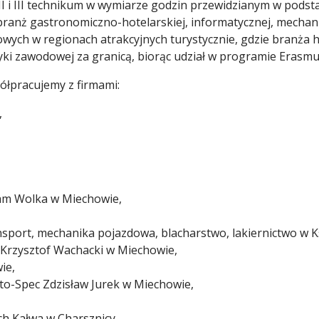
II i III technikum w wymiarze godzin przewidzianym w podst
branż gastronomiczno-hotelarskiej, informatycznej, mechanic
wych w regionach atrakcyjnych turystycznie, gdzie branża h
ktyki zawodowej za granicą, biorąc udział w programie Erasmu
ółpracujemy z firmami:
,
am Wolka w Miechowie,
ort, mechanika pojazdowa, blacharstwo, lakiernictwo w K
 Krzysztof Wachacki w Miechowie,
ie,
to-Spec Zdzisław Jurek w Miechowie,
 Kałwa w Charsznicy,