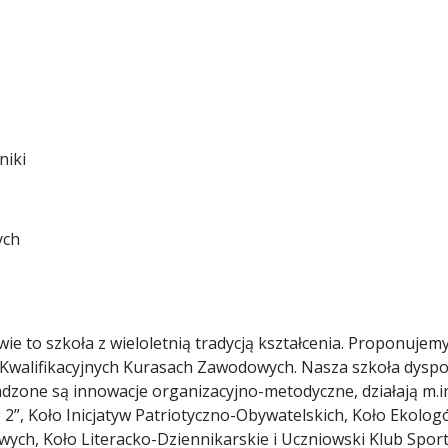
niki
ych
wie to szkoła z wieloletnią tradycją kształcenia. Proponujem
a Kwalifikacyjnych Kurasach Zawodowych. Nasza szkoła dysp
dzone są innowacje organizacyjno-metodyczne, działają m.in
2”, Koło Inicjatyw Patriotyczno-Obywatelskich, Koło Ekolog
h, Koło Literacko-Dziennikarskie i Uczniowski Klub Sporto