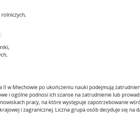
rolniczych,
:
niki,
ych,
ła II w Miechowie po ukończeniu nauki podejmują zatrudnie
we i ogólne podnosi ich szanse na zatrudnienie lub prowadz
anowiskach pracy, na które występuje zapotrzebowanie wśr
ajowej i zagranicznej. Liczna grupa osób decyduje się na dal