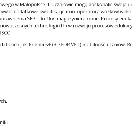
wego w Małopolsce II. Uczniowie mogą doskonalić swoje um
abywać dodatkowe kwalifikacje m.in. operatora wózków widł
rawnienia SEP - do 1kV, magazyniera i inne. Procesy edu
e nowoczesnych technologii (IT) w rozwoju procesów edukacy
ISCO.
ych takich jak: Erasmus+ (3D FOR VET) mobilność uczniów,
ych,
iki.