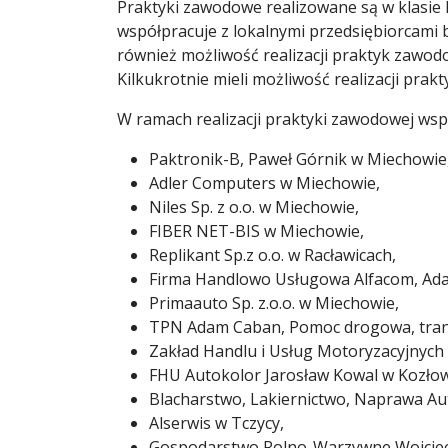
Praktyki zawodowe realizowane są w klasie 
współpracuje z lokalnymi przedsiębiorcami 
również możliwość realizacji praktyk zawodo
Kilkukrotnie mieli możliwość realizacji pra
W ramach realizacji praktyki zawodowej wsp
Paktronik-B, Paweł Górnik w Miechowie
Adler Computers w Miechowie,
Niles Sp. z o.o. w Miechowie,
FIBER NET-BIS w Miechowie,
Replikant Sp.z o.o. w Racławicach,
Firma Handlowo Usługowa Alfacom, Ad
Primaauto Sp. z.o.o. w Miechowie,
TPN Adam Caban, Pomoc drogowa, transp
Zakład Handlu i Usług Motoryzacyjnych
FHU Autokolor Jarosław Kowal w Kozłow
Blacharstwo, Lakiernictwo, Naprawa Au
Alserwis w Tczycy,
Gospodarstwo Rolno-Warzywne Wojciech