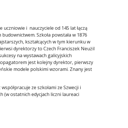
czniowie i nauczyciele od 145 lat łączą
m budownictwem. Szkoła powstała w 1876
jstarszych, kształcących w tym kierunku w
erwsi dyrektorzy to Czech Franciszek Neużil
sukcesy na wystawach galicyjskich
ropagatorem jest kolejny dyrektor, pierwszy
eńskie modele polskimi wzorami. Znany jest
spółpracuje ze szkołami ze Szwecji i
 (w ostatnich edycjach liczni laureaci