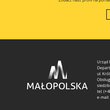
Urząd 
Depart
ul.
Król
Obsług
siedzib
tel. (+
e-mail: