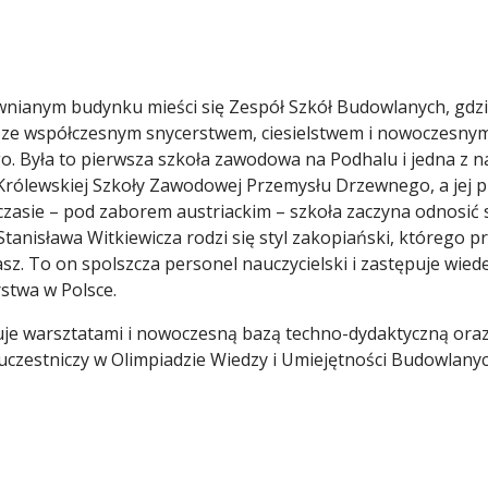
anym budynku mieści się Zespół Szkół Budowlanych, gdzie u
o ze współczesnym snycerstwem, ciesielstwem i nowoczesny
o. Była to pierwsza szkoła zawodowa na Podhalu i jedna z na
Królewskiej Szkoły Zawodowej Przemysłu Drzewnego, a jej pi
czasie – pod zaborem austriackim – szkoła zaczyna odnosić 
anisława Witkiewicza rodzi się styl zakopiański, którego p
sz. To on spolszcza personel nauczycielski i zastępuje wied
stwa w Polsce.
e warsztatami i nowoczesną bazą techno-dydaktyczną oraz w
 uczestniczy w Olimpiadzie Wiedzy i Umiejętności Budowlanych