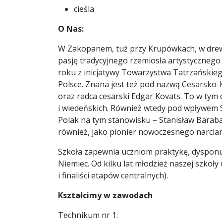
cieśla
O Nas:
W Zakopanem, tuż przy Krupówkach, w drewni
pasję tradycyjnego rzemiosła artystyczneg
roku z inicjatywy Towarzystwa Tatrzańskieg
Polsce. Znana jest też pod nazwą Cesarsko-
oraz radca cesarski Edgar Kovats. To w tym 
i wiedeńskich. Również wtedy pod wpływem St
Polak na tym stanowisku – Stanisław Baraba
również, jako pionier nowoczesnego narciar
Szkoła zapewnia uczniom praktykę, dysponuj
Niemiec. Od kilku lat młodzież naszej szkoły
i finaliści etapów centralnych).
Kształcimy w zawodach
Technikum nr 1: