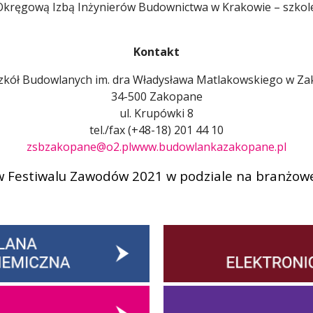
kręgową Izbą Inżynierów Budownictwa w Krakowie – szkole
Kontakt
zkół Budowlanych im. dra Władysława Matlakowskiego w 
34-500 Zakopane
ul. Krupówki 8
tel./fax (+48-18) 201 44 10
zsbzakopane@o2.pl
www.budowlankazakopane.pl
 Festiwalu Zawodów 2021 w podziale na branżow