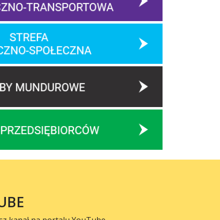
UBE
sz kanał na portalu YouTube