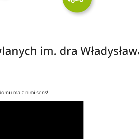
wlanych im. dra Władysła
 domu ma z nimi sens!