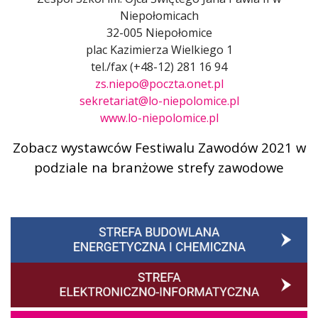
Niepołomicach
32-005 Niepołomice
plac Kazimierza Wielkiego 1
tel./fax (+48-12) 281 16 94
zs.niepo@poczta.onet.pl
sekretariat@lo-niepolomice.pl
www.lo-niepolomice.pl
Zobacz wystawców Festiwalu Zawodów 2021 w
podziale na branżowe strefy zawodowe