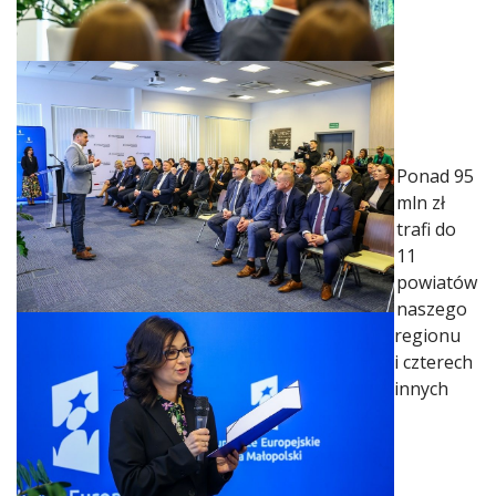
Ponad 95
mln zł
trafi do
11
powiatów
naszego
regionu
i czterech
innych