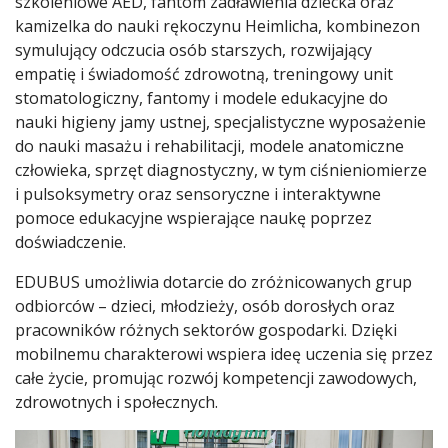
szkoleniowe AED, fantom zadławienia dziecka oraz
kamizelka do nauki rękoczynu Heimlicha, kombinezon
symulujący odczucia osób starszych, rozwijający
empatię i świadomość zdrowotną, treningowy unit
stomatologiczny, fantomy i modele edukacyjne do
nauki higieny jamy ustnej, specjalistyczne wyposażenie
do nauki masażu i rehabilitacji, modele anatomiczne
człowieka, sprzęt diagnostyczny, w tym ciśnieniomierze
i pulsoksymetry oraz sensoryczne i interaktywne
pomoce edukacyjne wspierające naukę poprzez
doświadczenie.
EDUBUS umożliwia dotarcie do zróżnicowanych grup
odbiorców – dzieci, młodzieży, osób dorosłych oraz
pracowników różnych sektorów gospodarki. Dzięki
mobilnemu charakterowi wspiera ideę uczenia się przez
całe życie, promując rozwój kompetencji zawodowych,
zdrowotnych i społecznych.