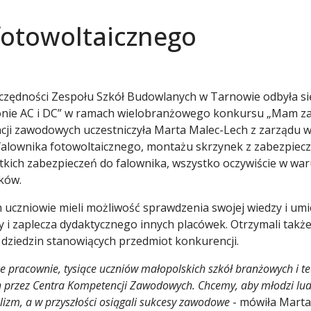
fotowoltaicznego
czędności Zespołu Szkół Budowlanych w Tarnowie odbyła si
ronie AC i DC” w ramach wielobranżowego konkursu „Mam z
ncji zawodowych uczestniczyła Marta Malec-Lech z zarządu 
lownika fotowoltaicznego, montażu skrzynek z zabezpieczen
kich zabezpieczeń do falownika, wszystko oczywiście w wa
ków.
uczniowie mieli możliwość sprawdzenia swojej wiedzy i umi
zy i zaplecza dydaktycznego innych placówek. Otrzymali ta
 dziedzin stanowiących przedmiot konkurencji.
pracownie, tysiące uczniów małopolskich szkół branżowych i tec
przez Centra Kompetencji Zawodowych. Chcemy, aby młodzi ludzi
izm, a w przyszłości osiągali sukcesy zawodowe
- mówiła Marta