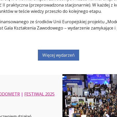
ęść II praktyczna (przeprowadzona stacjonarnie). W każdej z
unktów w teście wiedzy przeszło do kolejnego etapu.
inansowanego ze środków Unii Europejskiej projektu „Mod
est Gala Kształcenia Zawodowego – wydarzenie zamykające 
Więcej wydarzeń
ODOMETR
|
FESTIWAL 2025
ńczeniem działań