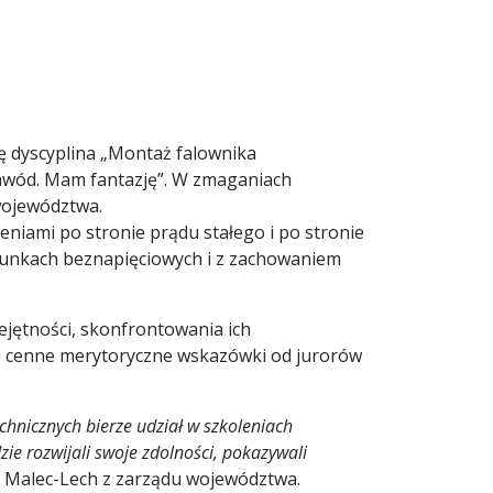
ę dyscyplina „Montaż falownika
awód. Mam fantazję”. W zmaganiach
województwa.
iami po stronie prądu stałego i po stronie
runkach beznapięciowych i z zachowaniem
ejętności, skonfrontowania ich
kże cenne merytoryczne wskazówki od jurorów
hnicznych bierze udział w szkoleniach
e rozwijali swoje zdolności, pokazywali
 Malec-Lech z zarządu województwa.