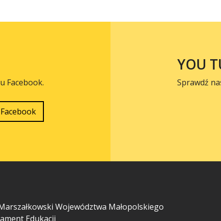
YOU T
lu Facebook.
Sprawdź na
Facebook
Marszałkowski Województwa Małopolskiego
ament Edukacji