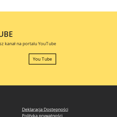
UBE
sz kanał na portalu YouTube
You Tube
Deklaracja Dostępności
Polityka prywatności