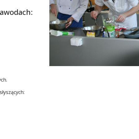
zawodach:
ch.
słyszących: