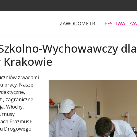
ZAWODOMETR
FESTIWAL Z
 Szkolno-Wychowawczy dla 
w Krakowie
uczniów z wadami
u pracy. Nasze
ydaktyczne,
 , zagraniczne
ja, Włochy,
turnusy
ktach Erazmus+,
hu Drogowego